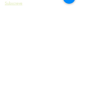
Subscreve
Largo Andaluz n.° 28, 1.° andar
1050-004 Lisboa, Portugal
equipa@comparte.pt
Política de Salvaguarda/
Fazer uma denúncia