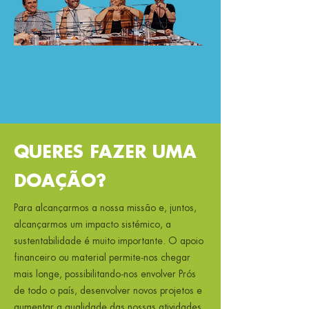
QUERES FAZER UMA
DOAÇÃO?
Para alcançarmos a nossa missão e, juntos,
alcançarmos um impacto sistémico, a
sustentabilidade é muito importante. O apoio
financeiro ou material permite-nos chegar
mais longe, possibilitando-nos envolver Prós
de todo o país, desenvolver novos projetos e
aumentar a qualidade das nossas atividades.