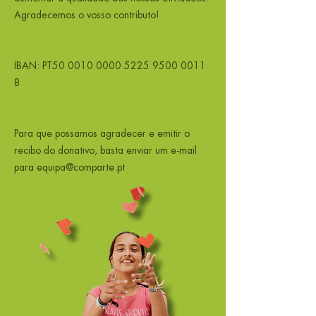
Agradecemos o vosso contributo!
IBAN: PT50
0010 0000 5225 9500
0011
8
Para que possamos agradecer e emitir o
recibo do donativo, basta enviar um e-mail
para
equipa@comparte.pt