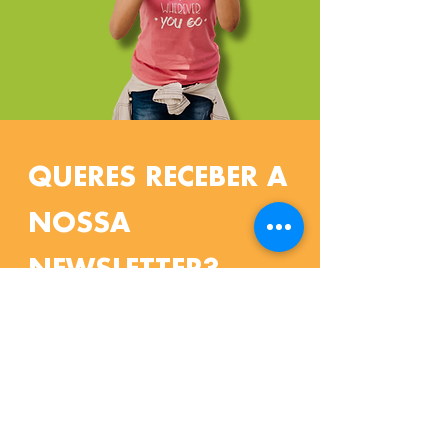
QUERES RECEBER A
NOSSA
NEWSLETTER?
Queres subscrever a newsletter do
ComParte e ficar a par de todas as
novidades? É muito simples, tens apenas
de clicar
a
qui
para preencher o formulário.
Passarás a receber em primeira mão os
nossos convites para eventos e a conhecer
as nossas iniciativas.