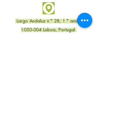
Largo Andaluz n.° 28, 1.° andar
1050-004 Lisboa, Portugal
equipa@comparte.pt
Política de Salvaguarda/
Fazer uma denúncia