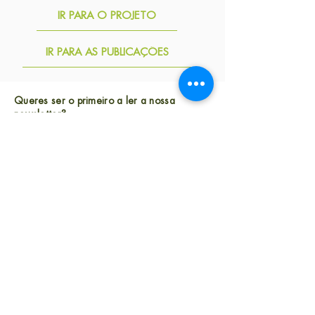
IR PARA O PROJETO
IR PARA AS PUBLICAÇÕES
Queres ser o primeiro a ler a nossa
newsletter?
Subscreve
Largo Andaluz n.° 28, 1.° andar
1050-004 Lisboa, Portugal