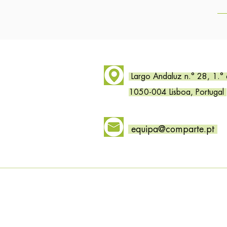
Largo Andaluz n.° 28, 1.°
1050-004 Lisboa, Portugal
equipa@comparte.pt