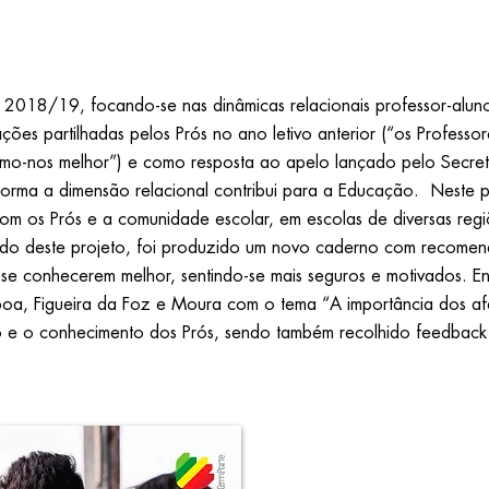
o 2018/19, focando-se nas dinâmicas relacionais professor-alun
es partilhadas pelos Prós no ano letivo anterior (“os Professo
ermo-nos melhor”) e como resposta ao apelo lançado pelo Secre
rma a dimensão relacional contribui para a Educação. Neste pr
com os Prós e a comunidade escolar, em escolas de diversas reg
tado deste projeto, foi produzido um novo caderno com recome
s se conhecerem melhor, sentindo-se mais seguros e motivados.
sboa, Figueira da Foz e Moura com o tema “A importância dos af
 e o conhecimento dos Prós, sendo também recolhido feedback d