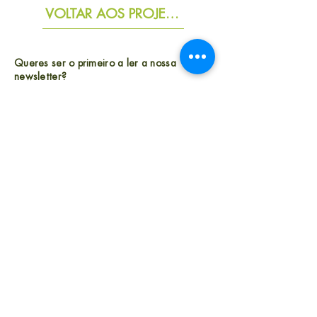
VOLTAR AOS PROJETOS
Queres ser o primeiro a ler a nossa
newsletter?
Subscreve
Largo Andaluz n.° 28, 1.° andar
1050-004 Lisboa, Portugal
equipa@comparte.pt