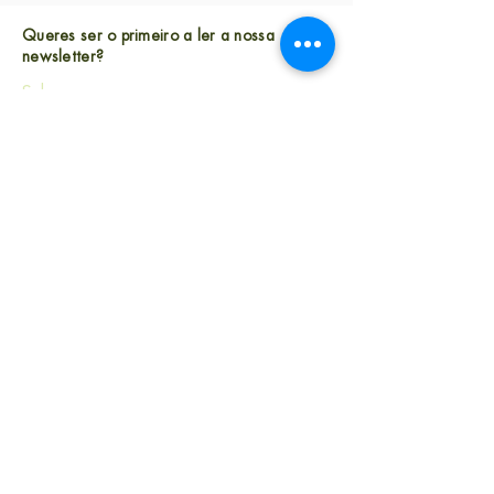
Queres ser o primeiro a ler a nossa
newsletter?
Subscreve
Largo Andaluz n.° 28, 1.° andar
1050-004 Lisboa, Portugal
equipa@comparte.pt
Política de Salvaguarda/
Fazer uma denúncia