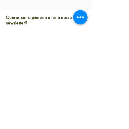
Queres ser o primeiro a ler a nossa
newsletter?
Subscreve
Largo Andaluz n.° 28, 1.° andar
1050-004 Lisboa, Portugal
equipa@comparte.pt
Política de Salvaguarda/