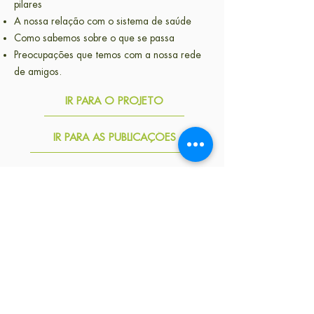
pilares
A nossa relação com o sistema de saúde
Como sabemos sobre o que se passa
Preocupações que temos com a nossa rede
de amigos.
IR PARA O PROJETO
IR PARA AS PUBLICAÇÕES
Queres ser o primeiro a ler a nossa
newsletter?
Subscreve
Largo Andaluz n.° 28, 1.° andar